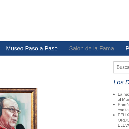
Museo Paso a Paso
Salón de la Fama
P
Los 
La ha
el Mu
Ramón
exalt
FÉLI
ORDO
ELEV