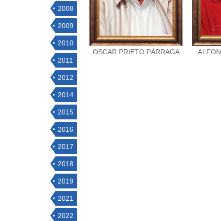
2008
2009
2010
OSCAR PRIETO PÁRRAGA
ALFON
2011
2012
2014
2015
2016
2017
2018
2019
2021
2022